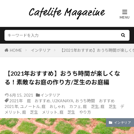
HOME
インテリア
【2021年おすすめ】おうち時間が楽しく
【2021年おすすめ】おうち時間が楽しくな
る！素敵なお庭の作り方/芝生のお庭編
6月 15, 2021
インテリア
2021年 庭 おすすめ
,
U2KANAYA
,
おうち時間 おすすめ
2021年
,
ユノートル
,
庭 おしゃれ カフェ
,
庭 芝生
,
庭 芝生 デ
メリット
,
庭 芝生 メリット
,
庭 芝生 やり方
インテリア