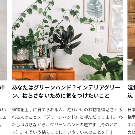
ヒー
こよみ
こんなカメラ好きは嫌だ
コンビニスイーツ
こ
サブスク
サボテン女子
サンドイッチ レシピ
サンバリア10
シェフレラ レナータ
シェフレラハッピーイエロー
シフォン 上
す方法
シフォンケーキ レシピ
シフォンケーキ 型抜き
シミ
ルツリー おすすめ
シンボルツリー 常緑樹
シンボルツリー 落葉樹
スイーツの瓶詰め
スイーツパン
スイーツバンク
スイーツ写
スコーン
スコーンレシピ
スターバックス
スタジオユノートル
ウラー
ストレッチ
スペシャルティコーヒー
スペシャルなコーヒ
スワッグ 誰でも
スワッグとは
セブンイレブン
セルフマ
市
あなたはグリーンハンド？インテリアグリー
湿
セルフリノベーション
ソーダストリーム
ソーダマシン
そうめん
ン、枯らさないために気をつけたいこと
炭
ソロキャンプ
ソロキャン飯
ダーニング
ダイエット
ダイソ
たるみ
チリとチリリ
ティーマ マグ
テイスティング
デ
ない
植物を上手に育てられる人、枯れかけの植物を復活させら
日
トースター 違い
トクホ
ドライガーデン
ドラマ
ドラム式
しょ
れる人のことを『グリーンハンド』と呼んだりします。 わ
梅
。
たしは残念ながら、グリーンハンドの逆です（今のとこ
す
ギフト
ドリップパック ギフト
ドリンク
ナチュラルガーデン 
ろ）。そういう枯らしてしまいやすい人のことを […]
カ
ガーデン
ナチュラルなテーブル
ニコエ
ニコンZ5
ニトリ