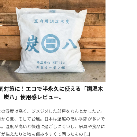
んまり おすすめ
0
手な焼き方
シャボン玉石けん
スイーツ
真
スイカペペ
スタバ
ー
ッサージ
気対策に！エコで半永久に使える「調湿木
料理
ソニーα7III
 炭八」使用感レビュー。
ー
スクライト
本の湿度は高く、ジメジメした部屋をなんとかしたい。
雨から夏、そして台風。日本は湿度の高い季節が多いで
ね。湿度が高いと快適に過ごしにくいし、家具や食品に
作り方
ビが生えたりと物も傷みやすくて困ったもの […]