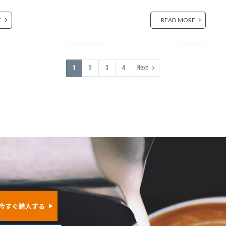
リンク
バードウオッチング長靴
ハーブ
ハーブ＆ドロシー
E
READ MORE
ル
バインミー レシピ
ハウツー
パキラミルキーウェイ
キメンカク
バスケット
バターカレー
バックパック
ハミガ
ブレッドカンパニー
バランス
ハリオ V60
ハリオ アクセサリ
1
2
3
4
Next
ハリオ コーヒーサーバー
ハリオ コーヒードリッパー
バリスタ
ー トリビア
ハンギング
パンケーキ 絵本
パンとスープとネコ
ハンドドリップ ドリッパー おすすめ
ハンドドリップコーヒー
パン作り
ビカクシダ
ピスタチオアイス
ヒップアップ
イデス
ヒンメリ
フードコーディネーター
フィカスアルテシマ
ータ
フィカスベンガレンシス
フィルター スタンド
フェアトレ
フジフイルムXpro2
ブックカフェ
フッ素なし
フッ素不使
ステモン
プレゼント
プレミアムコーヒー
ベージュカラー イン
 人気
ペット 子供 湿気取り
ペットボトル
ベトナム料理
ペパーミント
ペペロミア
ベランダガーデニング
ペリエ
ベ
ペンダントライト おすすめ
ペンダントライト 日本 ブランド