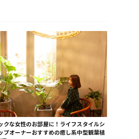
アガベ
アメリカンスコーン
体質
ンティーク
ンド レシピ
コーヒー 氷
リーン
ブル
うなぎパイ
バーフレッシュ
ックな女性のお部屋に！ライフスタイルシ
オーガニックヘナ
ップオーナーおすすめの癒し系中型観葉植
アート