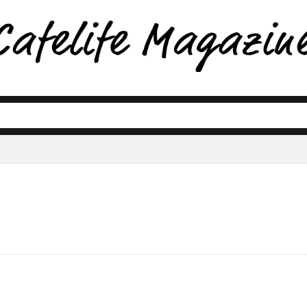
1 カフェ おすすめ
2021 カメラ おすすめ
2021 コーヒー おす
豆 おすすめ
2021 ペンダントライト
2021 観葉植物 おすすめ
時間
2021年 おうち時間 庭
2021年 おすすめ 庭
2021年 
ン おすすめ
2021年 庭 おすすめ
Amazon
Applemusic
A
ARTS&CRAFT
BGM
buddy
CHEMEX コーヒーメーカー
DIY
ンター
DIY リノベーション
DIY 壁 古材
DIY 床
EOSKissM
ARIO おすすめ
HARIO カフェ
herb&dorothy
iittala teema
one11promax
JJAKOBSSON LAMP ヤコブソンランプ
KADODE OOIG
H5
Mac
marimekko
MATCHA
MATCHA MORE
MATCH
nikon
nikon zfc
ORGANIC
Panasonic
PORLEX コ
radiko
SNS映え
sony
spotify
THE GOOD GOODIES
ーメジャー
U2KANAYA
UVカット
yoga
youtube
zfc
ンショップ
アート レンタル
アート 暮らし
アートコレクショ
アールケ
アイスコーヒーの作り方
アイスリキッドコーヒー
ェ
アウトドア コーヒー
アウトドア 初心者
アウトドア 料理