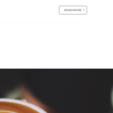
ハーブティー
READ MORE
キ粉
ー
日和
ハンドメイド
ひばりブックス
ード
フェス
用
テリア
ヘナ
ンジャミン
ホームオフィス