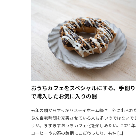
コモディティコー
サスティナブル
シェイプアップ
シフォン 型を外
しわ
シンボ
スイーツ 簡単
スキレット
スタンレー グロ
スワッグ 作り方
おうちカフェをスペシャルにする、手創り
セルフヨガ
で購入したお気に入りの器
ゾネントア
ダスティカラー
去年の頭からすっかりステイホーム続き。外に出られ
テレワーク
ぶん自宅時間を充実させている人も多いのではないで
うか。ますますおうちカフェ化を楽しみたい、2021年
ドリップケトル 
コーヒーやお茶の銘柄にこだわったり、有名 […]
ナチュラルドライ