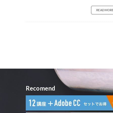
ノンアルコールド
READ MOR
バーベキューグリ
ハシラサボテン 
パラダイスアレイ
ハリオ ガラス
バリスタ コーヒ
ハンドドリップ
バンブーテーブル
ピレアペペロミオ
フィカスウンベラ
フジフイルム XE4
Recomend
ブラシノキ カリ
ヘアカラーリング
ヘナカラー
ペンダントライト