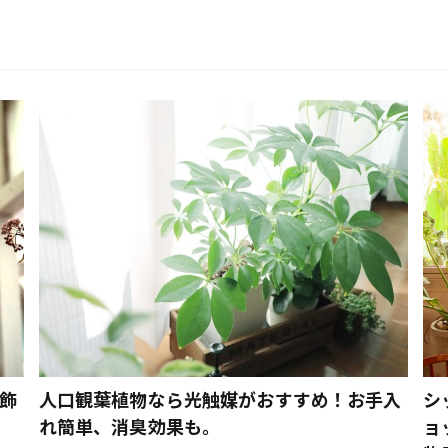
ん料理
アウトドアレシピ
アウトドア料理
アウトドア用品
タ
アガベ アメリカーナ
アジア料理
アップサイクル
ーリーブッシュ
アデニウムオベスム
アプリ
アフリカン雑貨
ター
アラジン トースター おすすめ
アラジン トースター モデル
ター 新しい
アラジン トースター 種類
アルミ缶
アレルギー
アロイド
アロマ
アロマクラフト
アンチエイジング
ア
インテージ
アンティークショップ
あんバターサンド
あんバターサ
ト
イエティ クーラーボックス
イギリス
イフニコーヒー
コーン
インスタ 盛り付け
インスタントコーヒー
インスタント
インダストリアル カフェ
インダストリアル 照明
インテリア
ンテージ
インテリア 植物
インテリア 観葉植物
インテリアグ
ヴィンテージ
ヴィンテージ家具
ウチワサボテン
ウッドテー
トリー
ウフコーヒー
エクササイズ
エコ
エシカル
エ
飾
人口観葉植物なら光触媒がおすすめ！お手入
シ
オーガニック 抹茶 里
オーガニックコーヒー
オーガニックハーブ
れ簡単、消臭効果も。
ョ
オージープランツ
オーブンの癖
おいしい 絵本
おうち 