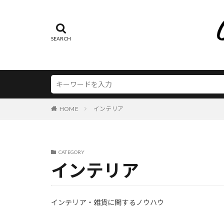
100均
202
2021 コーヒー
2021年 おうち
2021年 ガーデ
artek A110
DIY キッチンカウ
gardenolo
H
HOME
インテリア
iPhone
iPh
louis poulsen P
metro
nicoe
CATEGORY
pukkaharbs
インテリア
TORCH コーヒ
アート オンライ
インテリア・雑貨に関するノウハウ
アートを楽しむ
アウトドア カフ