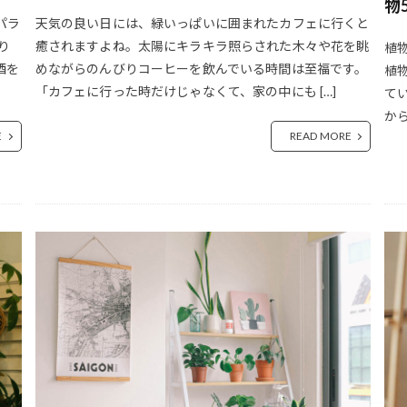
物
おうちキャンプ
おうち時間
おうち時間 おすすめ 2021年
パラ
天気の良い日には、緑いっぱいに囲まれたカフェに行くと
ドドリップ
おうち時間 庭づくり
おうち時間 観葉植物
おかず
り
癒されますよね。太陽にキラキラ照らされた木々や花を眺
植
酒を
めながらのんびりコーヒーを飲んでいる時間は至福です。
植
おしゃれインテリア
おしゃれドリンク
おしゃれな盛り付け
お
「カフェに行った時だけじゃなくて、家の中にも […]
て
おつち アウトドア
オニバスコーヒー フグレン
オフィス環境
か
リ
オリーブウッド
オリゴのおかげ
オリゴ糖
オリンパスPE
E
READ MORE
ティーク
お腹が出る
お腹周り
お茶
お茶に合うおやつ
お菓子作り 選び方
お菓子好き
ガーデニング
カインズ
ェ bgm
カフェ カメラ
カフェ キャンプ
カフェ グリーン
レイス
カフェ ロースター
カフェ 工場リノベーション
カフェ
カフェ 移転オープン
カフェ 音楽
カフェBGM
カフェイ
カフェごはん
カフェご飯
カフェマスター おすすめ コーヒー豆
カフェライフ
カフェライフマガジン
カフェレシピ
カフェ
カフェ運営 良かった
カフェ風メニュー
カメラ
カメラ クラシ
カメラカップル
カメラカップル おすすめカメラ
カモミール
リタ ウェーブドリッパー
カリタ コーヒーフィルター
カリタ ナイ