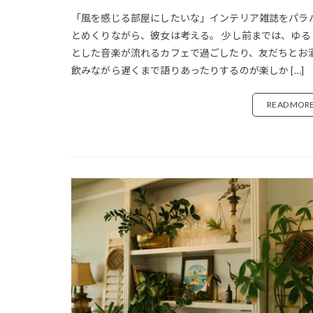
おうちカフェ
「風を感じる部屋にしたいな」インテリア雑誌をパラ
おうち時間 ハン
とめくりながら、彼女は考える。 少し前までは、ゆる
とした音楽が流れるカフェで過ごしたり、友だちとお
オクシモロン
飲みながら遅くまで語りあったりするのが楽しか […]
おすすめ商品
オリーブ ユーカ
READ MOR
お手頃価格 アン
お菓子作り 道具
カフェ
カフ
カフェ サードプ
カフェ 楽しみ方
カフェキャンプ
カフェユノートル
カフェ運営
カメラ デザイン
ガラス瓶
カ