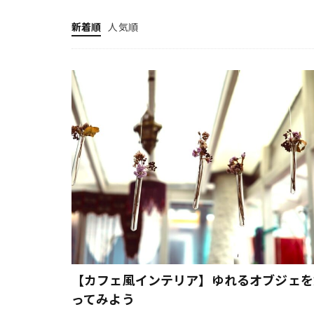
アウトドアそうめ
新着順
人気順
アガベ アテナー
アデナンサス ウ
アラジン トース
アラジン トース
アレンジレシピ
アンティーク ヴ
あんバタートース
イングリッシュス
インスタ映え
インテリア ヴィ
ウィルキンソン
うなぎパイファク
【カフェ風インテリア】ゆれるオブジェを
オーガニック
ってみよう
オーガニック野菜