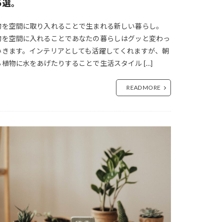
5選。
の瓶詰め
物を空間に取り入れることで生まれる新しい暮らし。
物を空間に入れることであなたの暮らしはグッと変わっ
すすめ
いきます。インテリアとしても活躍してくれますが、朝
オブジェ
ら植物に水をあげたりすることで生活スタイル […]
N
お菓子作り
READ MORE
カゴ
かしえ
 植物
ンテリア
カフェメニュー
写真
カフェ好き
カル
かもめ食堂
スカットG