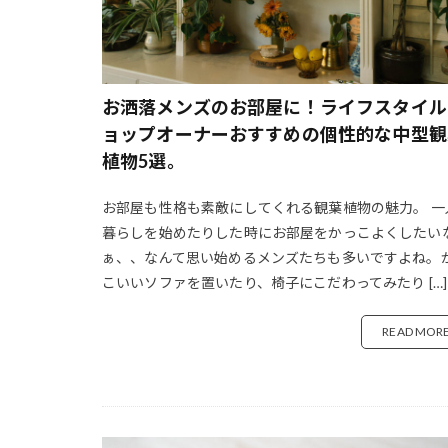
カルシウム 補給
ギフトに選ぶ
キャンプ ビール
お洒落メンズのお部屋に！ライフスタイル
キャンプドリンク
ョップオーナーおすすめの個性的な中型観
クーラーボックス
植物5選。
くすみカラー フ
グリーン メンズ
お部屋も性格も素敵にしてくれる観葉植物の魅力。 一
クロワッサン レ
暮らしを始めたりした時にお部屋をかっこよくしたい
ぁ、、なんて思い始めるメンズたちも多いですよね。
コーヒー クオリ
こいいソファを置いたり、椅子にこだわってみたり […]
コーヒー 種類
コーヒーに合う 
READ MOR
コーヒーフィルタ
コーヒー専門店
コーヒー豆 ブラ
コーヒー豆 買え