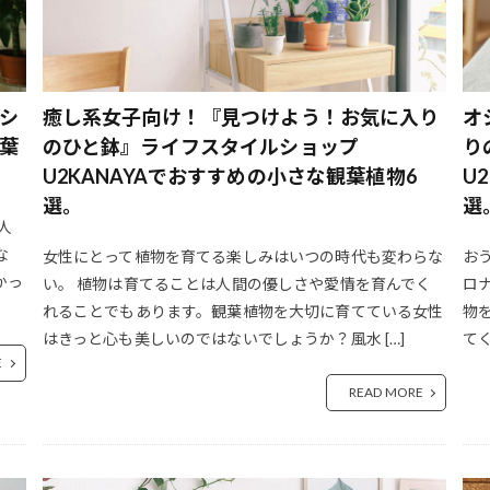
カロリーオフ
キッチングッズ
キッチンユノートル
ギフト
キャンドルナイト
キャンプ かき氷
キャンプ カセットコンロ
サーバー
キャンプテーブル
キャンプでパスタ
キャンプで食べる
シ
癒し系女子向け！『見つけよう！お気に入り
オ
キャンプレシピ
キャンプ初心者
キャンプ料理
キャンプ用
葉
のひと鉢』ライフスタイルショップ
り
くすみカラー
くすみカラー インテリア
くすみカラー おしゃ
U2KANAYAでおすすめの小さな観葉植物6
U
ァッション
くすみカラー 文房具
クッカー
グッドマンロースタ
選。
選
グリーンライフ
ぐりとぐら
グルテンフリー
グレイッシュ
人
シピ
ケメックス
ケンタッキー
コーデックス
コーヒー
な
女性にとって植物を育てる楽しみはいつの時代も変わらな
お
かっ
い。 植物は育てることは人間の優しさや愛情を育んでく
ロ
ティ
コーヒー グラインダー おすすめ 2021
コーヒー ランク
れることでもあります。観葉植物を大切に育てている女性
物
コーヒー 美味しい ショップ 2021
コーヒー 豆知識
コーヒー
はきっと心も美しいのではないでしょうか？風水 […]
て
ケーキ
コーヒーに合うおやつ
コーヒーの木
コーヒーの種類
E
ー おすすめ
コーヒーメジャー ギフト
コーヒーを淹れる
コー
READ MORE
コーヒー習慣
コーヒー豆
コーヒー豆 エチオピア
コーヒー
ジル コロンビア
コーヒー豆 マンデリン
コーヒー豆 産地
る カフェ
コールマン
ココア ケーキ レシピ
コピルアク