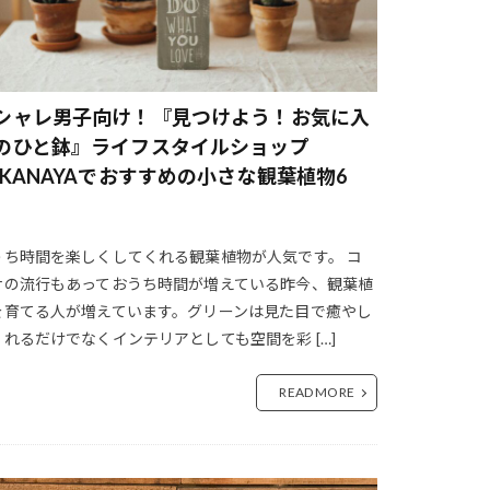
ギフトショップ
キャンプ ビール
シャレ男子向け！『見つけよう！お気に入
品
キャンプ飯
のひと鉢』ライフスタイルショップ
れ
2KANAYAでおすすめの小さな観葉植物6
ー
。
 カラー
うち時間を楽しくしてくれる観葉植物が人気です。 コ
ナの流行もあっておうち時間が増えている昨今、観葉植
コーヒー 焙煎
を育てる人が増えています。グリーンは見た目で癒やし
ゼリー レシピ
くれるだけでなくインテリアとしても空間を彩 […]
コーヒーの飲み方
ヒー好き
READ MORE
豆 おすすめ