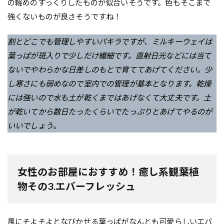
の軽めのすっくりしたものが似合いそうです。色もそこまで
強くないものが良さそうですね！
割とどこでも管理しやすいパキラですが、ミルキーウェイは
葉っぱが斑入りで少しだけ繊細です。直射日光などには当て
ないでやわらかな日差しのもとで育ててあげてください。少
し寒さにも弱めなので室内での管理が基本となります。乾燥
には強いので水も土が乾くまではあげなくて大丈夫です。土
が乾いてから数日たったくらいでたっぷりとあげてやるのが
いいでしょう
。
女性のお部屋におすすめ！癒し系観葉植
物その3.エバーフレッシュ
風にそよそよとなびかせる葉っぱがなんとも可愛らしいエバ