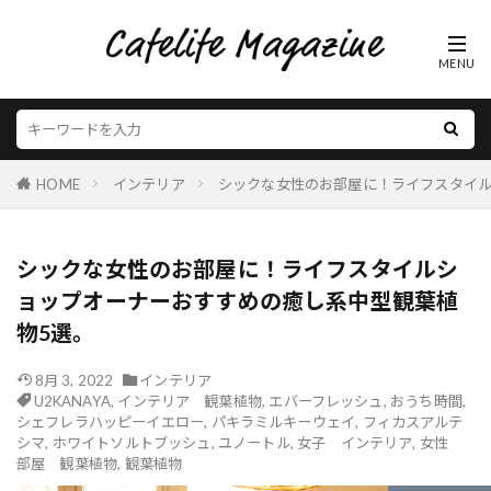
HOME
インテリア
シックな女性のお部屋に！ライフスタイル
シックな女性のお部屋に！ライフスタイルシ
ョップオーナーおすすめの癒し系中型観葉植
物5選。
8月 3, 2022
インテリア
U2KANAYA
,
インテリア 観葉植物
,
エバーフレッシュ
,
おうち時間
,
シェフレラハッピーイエロー
,
パキラミルキーウェイ
,
フィカスアルテ
シマ
,
ホワイトソルトブッシュ
,
ユノートル
,
女子 インテリア
,
女性
部屋 観葉植物
,
観葉植物