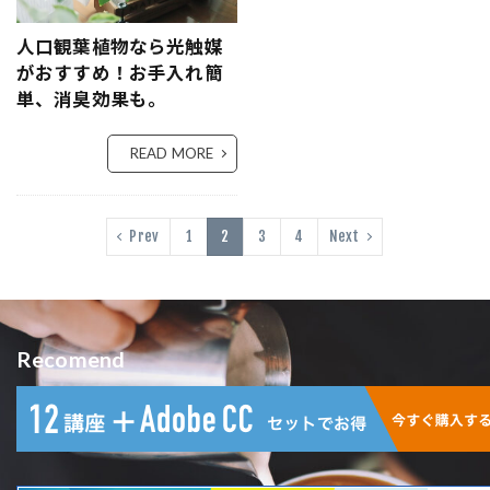
人口観葉植物なら光触媒
がおすすめ！お手入れ簡
単、消臭効果も。
READ MORE
Prev
1
2
3
4
Next
Recomend