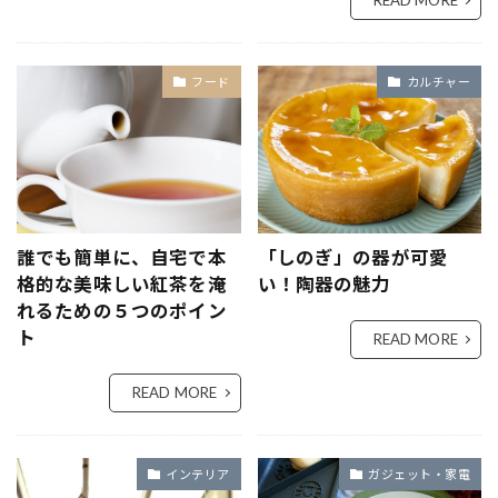
READ MORE
フード
カルチャー
誰でも簡単に、自宅で本
「しのぎ」の器が可愛
格的な美味しい紅茶を淹
い！陶器の魅力
れるための５つのポイン
ト
READ MORE
READ MORE
インテリア
ガジェット・家電