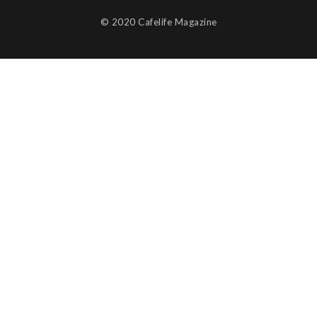
©︎ 2020 Cafelife Magazine