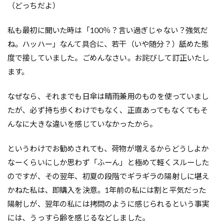
（どっちだよ）
私も最初に聞いた時は「100％？言い過ぎじゃない？強気だ
ね。ハッハー」なんて具合に、若干（いや随分？）舐めた態
度で接していました。ごめんなさい。お詫びして訂正いたし
ます。
なぜなら、それまでも日傘は晴雨兼用のものを使っていまし
たが、必ず持ち歩くわけでもなく、正直あってもなくてもそ
んなに大きな違いを感じていなかったから。
というわけでお勧めされても、荷物が増えるからどうしよか
なーくらいにしか思わず「ふーん」と極めて軽くスルーした
のですが、その翌年、初夏の段階でギラギラの陽射しに堪え
かねた私は、即購入を決意。1年前の私には割と平気だった
陽射しが、翌年の私には拷問のように感じられるという事実
には、うっすら齢を感じるなどしました。