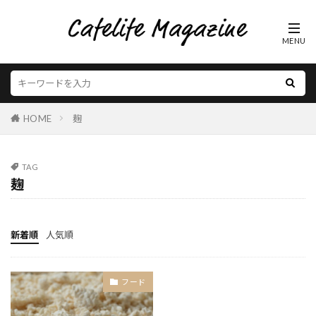
HOME
麹
TAG
麹
新着順
人気順
フード