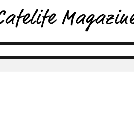
1 カフェ おすすめ
ワーキングマザー
ワーママ
2021 カメラ おすすめ
ワンプレート
2021 コーヒー おす
ワンプレートご飯
ッシュ
豆 おすすめ
不眠
2021 ペンダントライト
中煎り
中華料理レシピ
2021 観葉植物 おすすめ
人工植物
人気
時間
似合う髪色
2021年 おうち時間 庭
体がだるい
体に優しい
2021年 おすすめ 庭
作家の器
使い方
2021年 
ン おすすめ
できるギフト
2021年 庭 おすすめ
保存容器
健康
健康な髪
Amazon
元に戻す
Applemusic
光触
A
ARTS&CRAFT
写真好きと繋がりたい
BGM
冬キャンプ
buddy
CHEMEX コーヒーメーカー
冷え対策
冷たい スイーツ
DIY
ンター
者キャンパー
DIY リノベーション
動画撮影
化学肥料を使わない
DIY 壁 古材
DIY 床
北欧風インテリア
EOSKissM
いタンス
ARIO おすすめ
器
HARIO カフェ
四川麻婆豆腐
在宅ワーク
herb&dorothy
地球に優しい
iittala teema
すすめ
one11promax
塊根女子
JJAKOBSSON LAMP ヤコブソンランプ
夏 おすすめ 水
夏キャンプ
KADODE OOIG
夏のカフェ
H5
夏バテ
Mac
多肉植物 ユーフォルビア
marimekko
MATCHA
大井川鐵道
MATCHA MORE
大井川鐵道 門
MATCH
ー
nikon
大人向け おしゃれ
nikon zfc
ORGANIC
女子 インテリア
Panasonic
女子 カメラ 2021
PORLEX コ
植物
radiko
姿勢が悪い
SNS映え
sony
姿勢を良くする
spotify
子育て
THE GOOD GOODIES
季節の手作り
ーメジャー
器
小物収納 無印
U2KANAYA
島田市 スポット
UVカット
yoga
島田市鍋島
youtube
工場リノ
zfc
 DIY
ンショップ
庭 おしゃれ カフェ
アート レンタル
アート 暮らし
庭 芝生
庭 芝生 デメリット
アートコレクショ
ト
アールケ
庭 芝生 やり方
アイスコーヒーの作り方
庭づくり
徹底比較
アイスリキッドコーヒー
想像力
手仕
ェ
手作りアート
アウトドア コーヒー
手作り化粧品
アウトドア 初心者
手創り市
手軽に動画
アウトドア 料理
抹