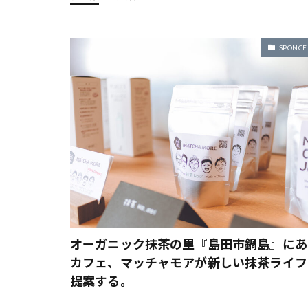
抹茶 オーガニック
アウトドアそうめ
新東名 島田金谷
アガベ アテナー
SPONCE
春華堂 スイーツ
アデナンサス ウ
有機コーヒー
アラジン トース
栄養
アラジン トース
桐タン
植物 男子
アレンジレシピ
水分補給 おすす
アンティーク ヴ
洗濯乾燥機
あんバタートース
淡い色 ファッシ
イングリッシュス
炭酸水
インスタ映え
焙煎
珈琲好き ギフト
インテリア ヴィ
瓶詰めの世界
ウィルキンソン
オーガニック抹茶の里『島田市鍋島』にあ
白髪の悩み
うなぎパイファク
カフェ、マッチャモアが新しい抹茶ライフ
提案する。
眠り
オーガニック
睡眠
簡単 レシピ
オーガニック野菜