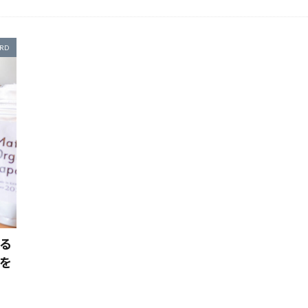
ん料理
教訓
アウトドアレシピ
整理ボックス おすすめ
アウトドア料理
整理整頓
アウトドア用品
整腸
新東名
タ
日傘
アガベ アメリカーナ
日本製 耐熱ガラス
アジア料理
映画
春キャン
アップサイクル
春のレシピ
RD
バンク
ーリーブッシュ
普段使いのバッグ
アデニウムオベスム
書店
アプリ
最後まで美味しい
アフリカン雑貨
最高のコ
ター
有機栽培
アラジン トースター おすすめ
有機野菜
朝食 簡単
木炭
アラジン トースター モデル
本日のアウトドア料
ター 新しい
ス
桐タンス 使い方
アラジン トースター 種類
桐箪笥
桐箪笥 リメイク
アルミ缶
梅しごと
アレルギー
植物の飾り方
アロイド
植物女子
アロマ
アロマクラフト
楽天
構図
アンチエイジング
気になるところ
気
ア
め
インテージ
氷 コーヒー
アンティークショップ
氷 コーヒー レシピ
あんバターサンド
氷コーヒー
あんバターサ
洋楽 
ト
洗濯方法
イエティ クーラーボックス
洗濯機
活性酸素
浅煎り
イギリス
浜松 スポット
イフニコーヒー
消
ョン
コーン
深煎り
インスタ 盛り付け
湿気対策
濃い アイスコーヒー 作り方
インスタントコーヒー
インスタント
濃い
インダストリアル カフェ
無印 収納
無印良品
インダストリアル 照明
無添加石けん
無農薬
インテリア
熊澤酒造
ンテージ
珈琲焙煎
インテリア 植物
珈琲通 ギフト
インテリア 観葉植物
環境にやさしい
環境に優しい
インテリアグ
瓶詰め専門店
ヴィンテージ
甘味料
ヴィンテージ家具
男飯
界面活性剤不使用
ウチワサボテン
癒し系女子
ウッドテー
る
トリー
白髪染め おすすめ
ウフコーヒー
白髪染め 人気
エクササイズ
盛り付け
エコ
盛り付け ポイン
エシカル
エ
を
オーガニック 抹茶 里
短編集
硬水
硬水 おすすめ
オーガニックコーヒー
空間づくり
オーガニックハーブ
童話
簡単
簡単アート
オージープランツ
簡単ランチ
オーブンの癖
簡単レシピ
おいしい 絵本
紅茶
経皮毒
おうち 
絵