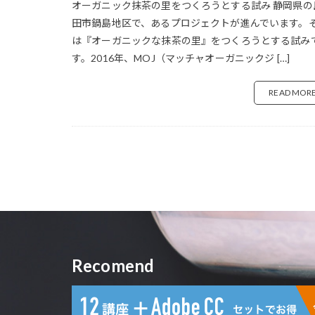
オーガニック抹茶の里をつくろうとする試み 静岡県の
絵本 おすすめ
おうちカフェ
田市鍋島地区で、あるプロジェクトが進んでいます。
綺麗な髪
おうち時間 ハン
縦
は『オーガニックな抹茶の里』をつくろうとする試み
自家焙煎珈琲
オクシモロン
す。2016年、MOJ（マッチャオーガニックジ […]
血流アップ
おすすめ商品
READ MOR
観葉植物 女子 
オリーブ ユーカ
辛い料理
お手頃価格 アン
通
邦楽 カフェ
お菓子作り 道具
鎌倉 スポット 2
カフェ
カフ
集中力アップ
カフェ サードプ
静岡 カフェ お
カフェ 楽しみ方
韓国風インテリア
カフェキャンプ
麻と綿
カフェユノートル
麻の
Recomend
カフェ運営
カメラ デザイン
ガラス瓶
カ