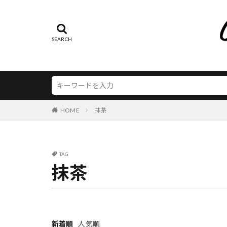
ロングセラー
100均
202
ワンプレートディ
2021 コーヒー
仕事効率化
2021年 おうち
保冷剤
2021年 ガーデ
保存
写真の撮り方
artek A110
初心者
DIY キッチンカウ
初心
収納実例
gardenolo
古
H
HOME
抹茶
堀口コーヒー お
iPhone
iPh
夏のスイーツ
louis poulsen P
大人っぽい カラ
metro
nicoe
TAG
女性 部屋 観葉
pukkaharbs
抹茶
家電
TORCH コーヒ
密封容
工場リノベーション
アート オンライ
庭 芝生 メリッ
アートを楽しむ
手作り スイーツ
アウトドア カフ
新着順
人気順