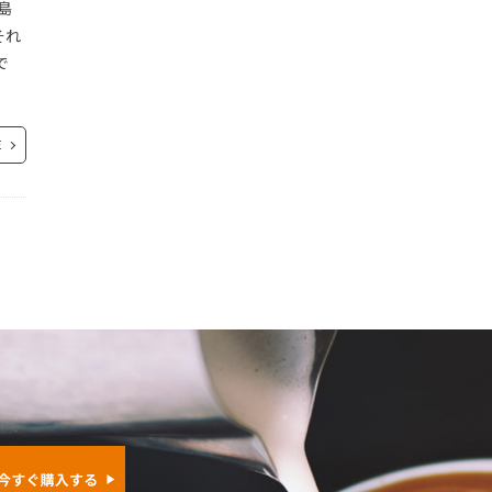
島
おうちキャンプ
絵本 人気
絵本 人気 3歳
おうち時間
おうち時間 おすすめ 2021年
絵本 大人
絵本とカフェ
それ
ドドリップ
型
縮んだ服
おうち時間 庭づくり
美容
耐熱ガラス おすすめ
おうち時間 観葉植物
肌に優しい
おかず
で
自律神経
おしゃれインテリア
自然に優しい
おしゃれドリンク
若返り
苦味
おしゃれな盛り付け
草花屋 苔丸
お
親子で読む
おつち アウトドア
観葉植物
オニバスコーヒー フグレン
観葉植物 インテリア
観葉植物 中型
オフィス環境
E
インテリア
リ
オリーブウッド
読み聞かせ
オリゴのおかげ
読書
護国神社
オリゴ糖
豆知識
オリンパスPE
軟水 
ティーク
勤バッグ
お腹が出る
道の駅 おすすめ
お腹周り
道具 おすすめ
お茶
お茶に合うおやつ
選び方
遺伝子
配線
お菓子作り 選び方
酸味
野菜の瓶詰め
お菓子好き
野鳥の会の長靴
ガーデニング
鎌倉
カインズ
鎌倉
021
ェ bgm
鎌倉あらい
カフェ カメラ
鎌倉レ・ザンジュ
カフェ キャンプ
長靴
カフェ グリーン
門出 大井川
レイス
難消化性
カフェ ロースター
雨の日 おすすめ
カフェ 工場リノベーション
雨の日にしたいこと
静岡 カフェ
カフェ
すすめ
カフェ 移転オープン
静岡 ギフト
静岡 ギフト おすすめ
カフェ 音楽
カフェBGM
韓国 インテリア
カフェイ
カフェごはん
食器
飲むタイミング
カフェご飯
餡バター
カフェマスター おすすめ コーヒー豆
香り
髪の毛の悩み
縮み
カフェライフ
カフェライフマガジン
カフェレシピ
カフェ
カフェ運営 良かった
カフェ風メニュー
カメラ
カメラ クラシ
検索
カメラカップル
カメラカップル おすすめカメラ
カモミール
リタ ウェーブドリッパー
カリタ コーヒーフィルター
カリタ ナイ