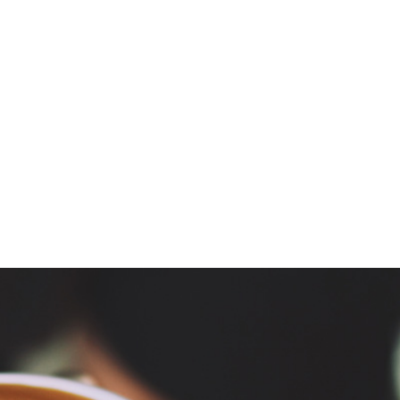
絵本ナビ
の瓶詰め
腸活
すすめ
虫除け
オブジェ
N
硬水 違い
組み換え
お菓子作り
 カフェ おすすめ
カゴ
かしえ
防腐剤不使用
 植物
ンテリア
鷹匠
カフェメニュー
麹
写真
カフェ好き
カル
かもめ食堂
スカットG